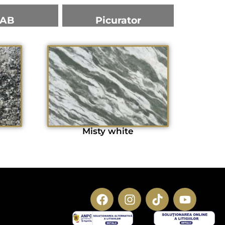
AB
Picurator
Misty white