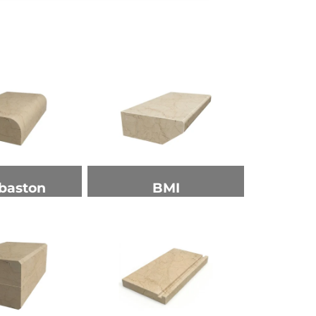
baston
BMI