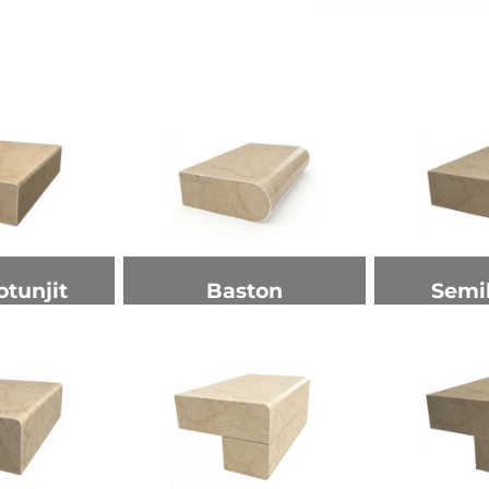
otunjit
Baston
Semi