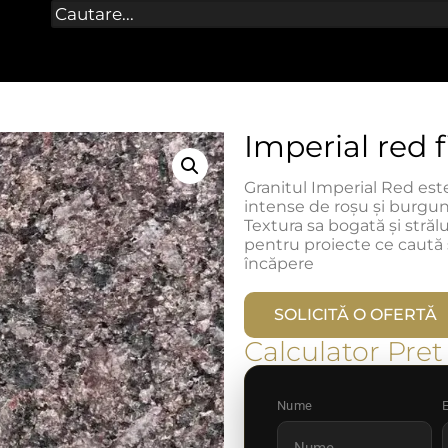
Imperial red 
Granitul Imperial Red es
intense de roșu și burgun
Textura sa bogată și strălu
pentru proiecte ce caută 
încăpere
SOLICITĂ O OFERTĂ
Calculator Pret
Nume