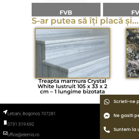
FVB
F
S-ar putea să îți placă și...
Treapta marmura Crystal
White lustruit 105 x 33 x 2
cm – 1 lungime bizotata
Scrieti-ne
Letcani, Bogonos 707281
Ne gasiti 
Termeni si con
Politica de con
0731 319 692
Politica cooki
Blog
Suntem la 
office@eternis.ro