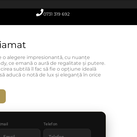
0731 319 692
fiamat
te o alegere impresionantă, cu nuanțe
dy, ce emană o aură de regalitate și putere.
cirea subtilă îl fac să fie o opțiune ideală
să aducă o notă de lux și eleganță în orice
Email
Telefon