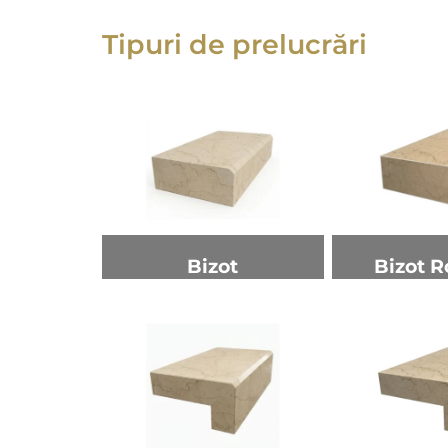
Tipuri de prelucrări
Bizot
Bizot R