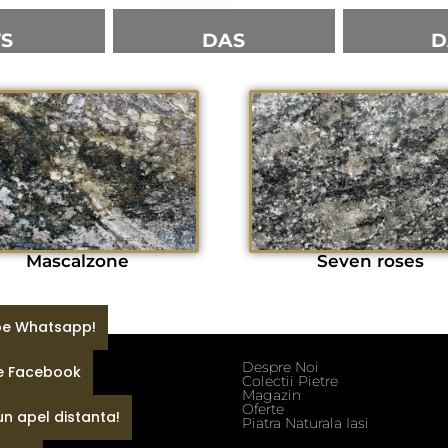
VS
DAS
D
Mascalzone
Seven roses
 pe Whatsapp!
Despre Noi
pe Facebook
ditii
Colectii Pietre
fidentialitate
Magazin
e
Oferte
un apel distanta!
Piatra Naturala Iasi