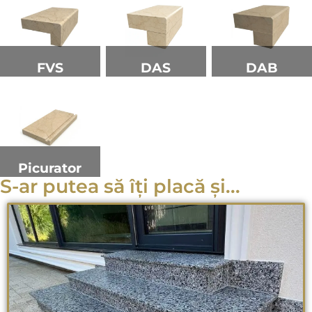
FVS
DAS
DAB
Picurator
S-ar putea să îți placă și...