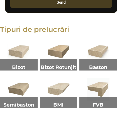
Send
Tipuri de prelucrări
Bizot
Bizot Rotunjit
Baston
Semibaston
BMI
FVB