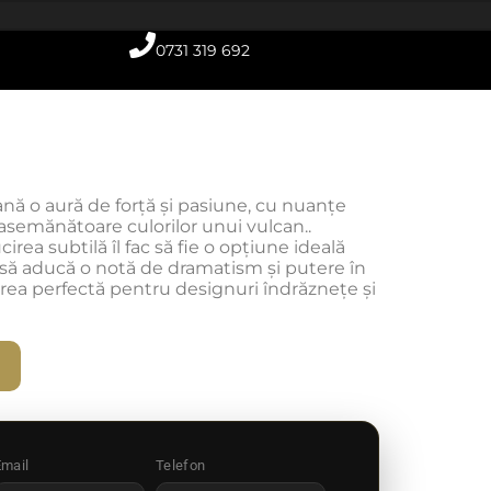
0731 319 692
ă o aură de forță și pasiune, cu nuanțe
 asemănătoare culorilor unui vulcan..
cirea subtilă îl fac să fie o opțiune ideală
să aducă o notă de dramatism și putere în
erea perfectă pentru designuri îndrăznețe și
Email
Telefon