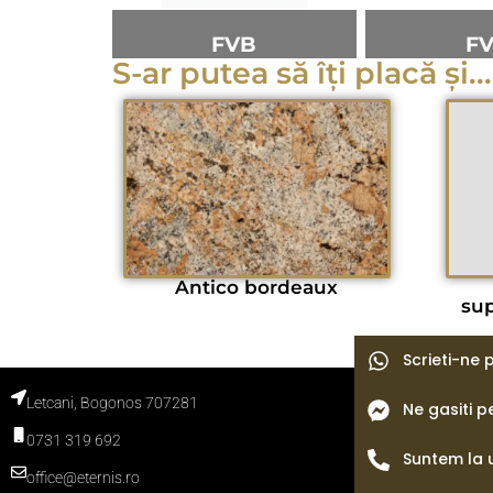
FVB
F
S-ar putea să îți placă și...
Antico bordeaux
su
Scrieti-ne
Letcani, Bogonos 707281
Ne gasiti 
Termeni si con
Politica de con
0731 319 692
Politica cooki
Blog
Suntem la 
office@eternis.ro