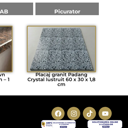
AB
Picurator
wn
Placaj granit Padang
m – 1
Crystal lustruit 60 x 30 x 1,8
cm