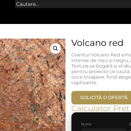
Volcano red
Granitul Volcano Red eman
intense de roșu și negru,
Textura sa bogată și strălu
pentru proiecte ce caută 
orice încăpere, fiind aleg
captivante.
SOLICITĂ O OFERTĂ
Calculator Pret
Nume