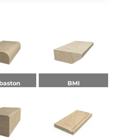
baston
BMI