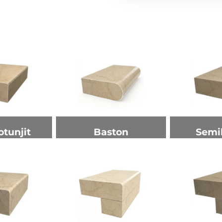
otunjit
Baston
Semi