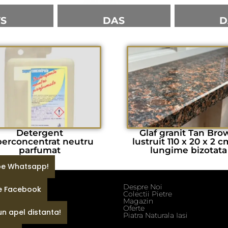
VS
DAS
D
Detergent
Glaf granit Tan Bro
perconcentrat neutru
lustruit 110 x 20 x 2 c
parfumat
lungime bizotata
 pe Whatsapp!
Despre Noi
pe Facebook
ditii
Colectii Pietre
fidentialitate
Magazin
e
Oferte
un apel distanta!
Piatra Naturala Iasi