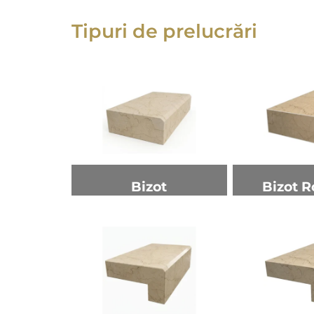
Tipuri de prelucrări
Bizot
Bizot R