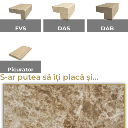
FVS
DAS
DAB
Picurator
S-ar putea să îți placă și...