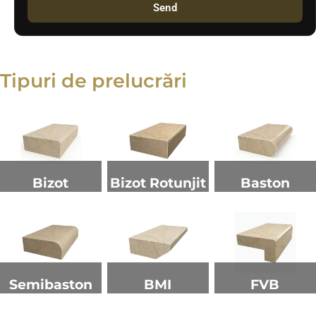
Send
Tipuri de prelucrări
Bizot
Bizot Rotunjit
Baston
Semibaston
BMI
FVB