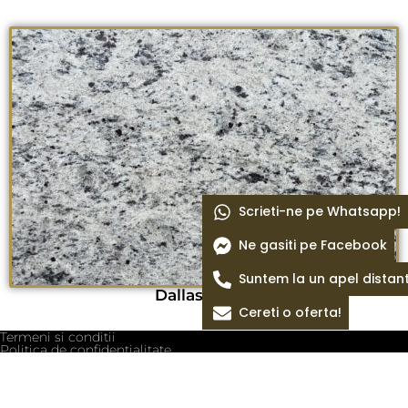
Scrieti-ne pe Whatsapp!
Ne gasiti pe Facebook
Suntem la un apel distan
Dallas white
Cereti o oferta!
Termeni si conditii
Politica de confidentialitate
Politica cookie
Blog