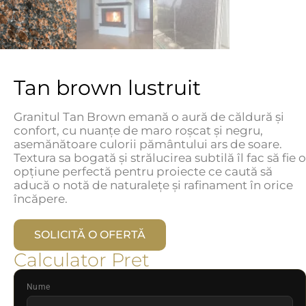
Tan brown lustruit
Granitul Tan Brown emană o aură de căldură și
confort, cu nuanțe de maro roșcat și negru,
asemănătoare culorii pământului ars de soare.
Textura sa bogată și strălucirea subtilă îl fac să fie o
opțiune perfectă pentru proiecte ce caută să
aducă o notă de naturalețe și rafinament în orice
încăpere.
SOLICITĂ O OFERTĂ
Calculator Pret
Nume