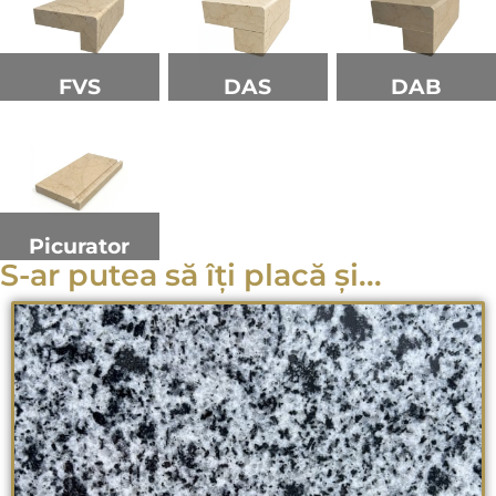
FVS
DAS
DAB
Picurator
S-ar putea să îți placă și...