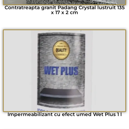
Contratreapta granit Padang Crystal lustruit 135
x 17 x 2 cm
Impermeabilizant cu efect umed Wet Plus 1 l