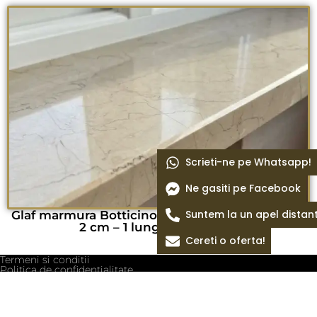
Scrieti-ne pe Whatsapp!
Ne gasiti pe Facebook
Suntem la un apel distan
Glaf marmura Botticino Royal lustruit 100 x 20 x
2 cm – 1 lungime bizotata
Cereti o oferta!
Termeni si conditii
Politica de confidentialitate
Politica cookie
Blog