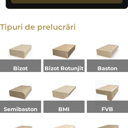
Tipuri de prelucrări
Bizot
Bizot Rotunjit
Baston
Semibaston
BMI
FVB