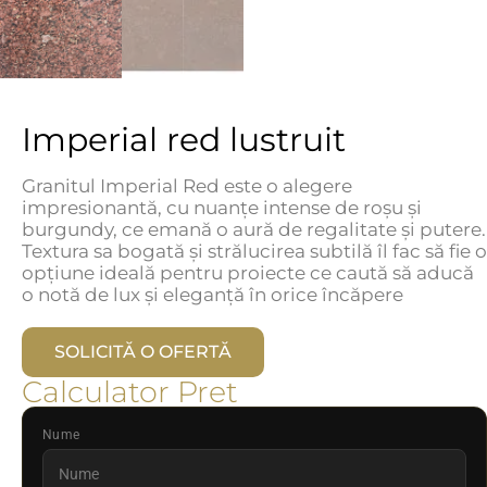
Imperial red lustruit
Granitul Imperial Red este o alegere
impresionantă, cu nuanțe intense de roșu și
burgundy, ce emană o aură de regalitate și putere.
Textura sa bogată și strălucirea subtilă îl fac să fie o
opțiune ideală pentru proiecte ce caută să aducă
o notă de lux și eleganță în orice încăpere
SOLICITĂ O OFERTĂ
Calculator Pret
Nume