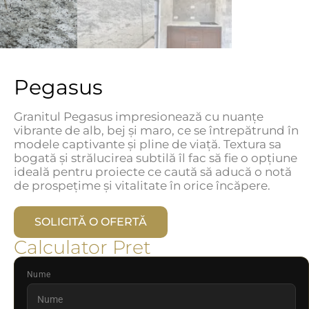
Pegasus
Granitul Pegasus impresionează cu nuanțe
vibrante de alb, bej și maro, ce se întrepătrund în
modele captivante și pline de viață. Textura sa
bogată și strălucirea subtilă îl fac să fie o opțiune
ideală pentru proiecte ce caută să aducă o notă
de prospețime și vitalitate în orice încăpere.
SOLICITĂ O OFERTĂ
Calculator Pret
Nume