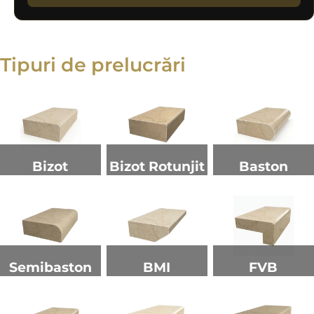
Tipuri de prelucrări
Bizot
Bizot Rotunjit
Baston
Semibaston
BMI
FVB