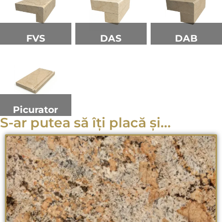
FVS
DAS
DAB
Picurator
S-ar putea să îți placă și...