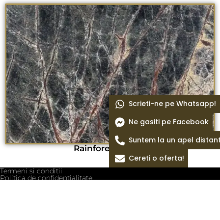
Scrieti-ne pe Whatsapp!
Ne gasiti pe Facebook
Suntem la un apel distan
Rainforest green
Cereti o oferta!
Termeni si conditii
Politica de confidentialitate
Politica cookie
Blog