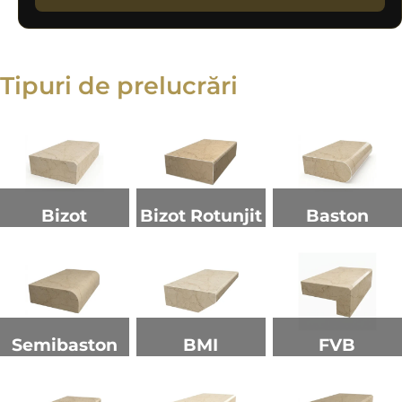
Tipuri de prelucrări
Bizot
Bizot Rotunjit
Baston
Semibaston
BMI
FVB