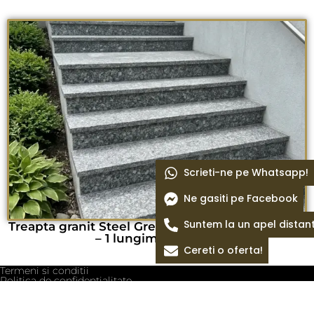
Scrieti-ne pe Whatsapp!
Ne gasiti pe Facebook
Suntem la un apel distan
Treapta granit Steel Grey lustruit 105 x 33 x 2 cm
– 1 lungime bizotata
Cereti o oferta!
Termeni si conditii
Politica de confidentialitate
Politica cookie
Blog