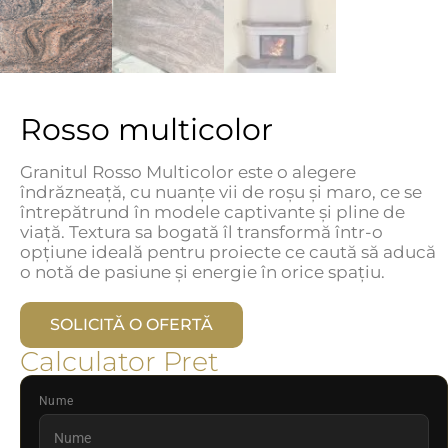
Rosso multicolor
Granitul Rosso Multicolor este o alegere
îndrăzneață, cu nuanțe vii de roșu și maro, ce se
întrepătrund în modele captivante și pline de
viață. Textura sa bogată îl transformă într-o
opțiune ideală pentru proiecte ce caută să aducă
o notă de pasiune și energie în orice spațiu.
SOLICITĂ O OFERTĂ
Calculator Pret
Nume