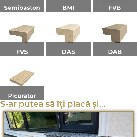
Semibaston
BMI
FVB
FVS
DAS
DAB
Picurator
S-ar putea să îți placă și...