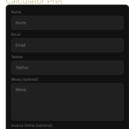
Calculator Pret
Nume
Email
Telefon
Mesaj (optional)
Incarca Schita (optional)