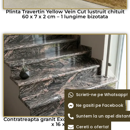
Plinta Travertin Yellow Vein Cut lustruit chituit
60 x 7 x 2 cm – 1 lungime bizotata
Scrieti-ne pe Whatsapp!
Ne gasiti pe Facebook
Suntem la un apel distan
Contratreapta granit Exotic Juparana lustruit 105
x 16 x 2 cm
Cereti o oferta!