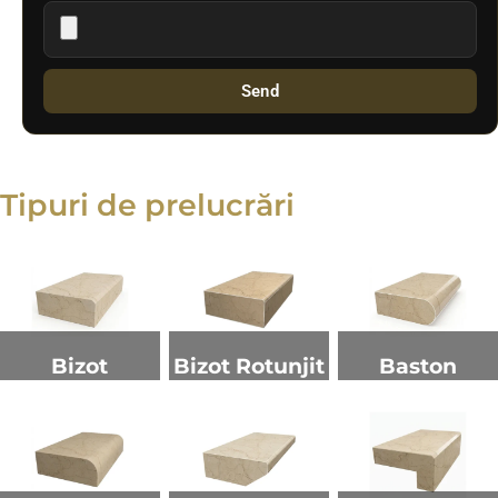
Send
Tipuri de prelucrări
Bizot
Bizot Rotunjit
Baston