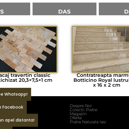
VS
DAS
D
acaj travertin classic
Contratreapta marm
ichizat 20,3×7,5×1 cm
Botticino Royal lustrui
x 16 x 2 cm
 pe Whatsapp!
Despre Noi
pe Facebook
ditii
Colectii Pietre
fidentialitate
Magazin
e
Oferte
un apel distanta!
Piatra Naturala Iasi