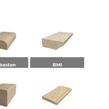
baston
BMI