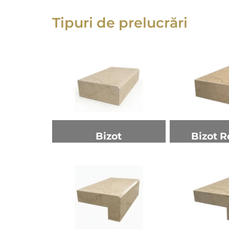
Tipuri de prelucrări
Bizot
Bizot R