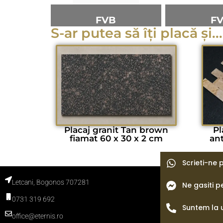
FVB
F
S-ar putea să îți placă și...
Placaj granit Tan brown
Pl
fiamat 60 x 30 x 2 cm
ant
Scrieti-ne
Letcani, Bogonos 707281
Ne gasiti 
Termeni si con
Politica de con
0731 319 692
Politica cooki
Blog
Suntem la 
office@eternis.ro