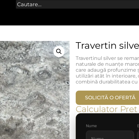
Travertin silv
Travertinul silver se remar
naturale de nuanțe maroni
care adaugă profunzime și
utilizări atât în interioare
combină durabilitatea cu 
SOLICITĂ O OFERTĂ
Calculator Pret
Nume