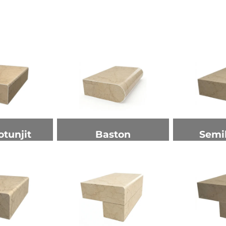
otunjit
Baston
Semi