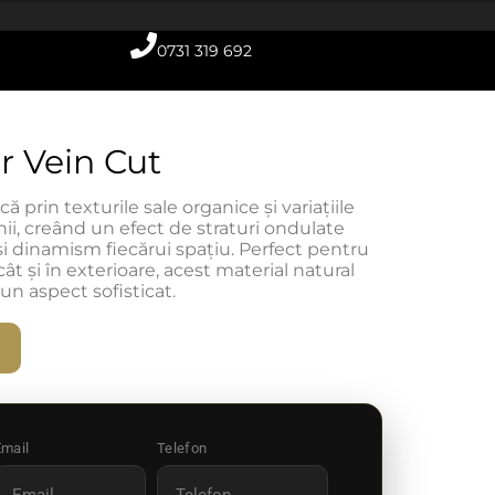
0731 319 692
er Vein Cut
că prin texturile sale organice și variațiile
i, creând un efect de straturi ondulate
 dinamism fiecărui spațiu. Perfect pentru
, cât și în exterioare, acest material natural
un aspect sofisticat.
Email
Telefon