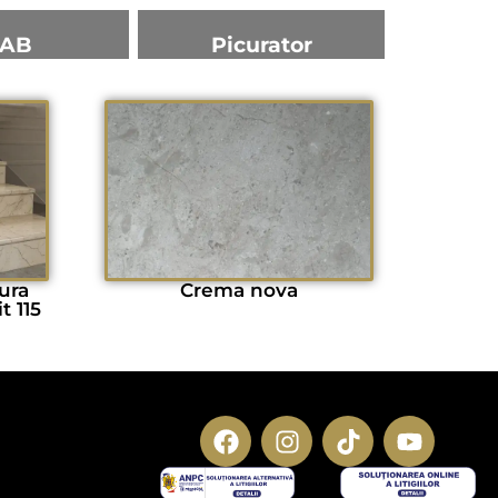
AB
Picurator
ura
Crema nova
t 115