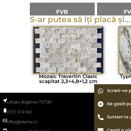
FVB
F
S-ar putea să îți placă și...
Mozaic Travertin Clasic
Typ
scapitat 2,3×4,8×1,2 cm
Scrieti-ne
Letcani, Bogonos 707281
Ne gasiti 
Termeni si con
Politica de con
0731 319 692
Politica cooki
Blog
Suntem la 
office@eternis.ro
Cereti o of