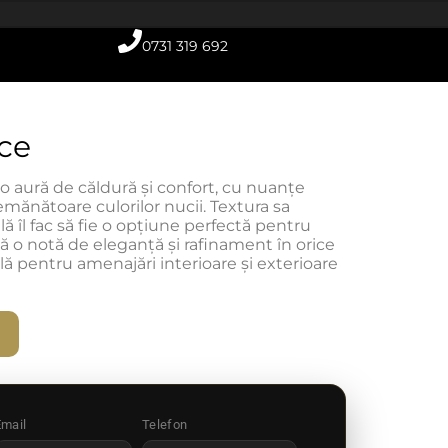
0731 319 692
ce
 aură de căldură și confort, cu nuanțe
mănătoare culorilor nucii. Textura sa
lă îl fac să fie o opțiune perfectă pentru
ă o notă de eleganță și rafinament în orice
ală pentru amenajări interioare și exterioare
Email
Telefon