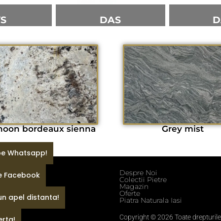
VS
DAS
D
hoon bordeaux sienna
Grey mist
 pe Whatsapp!
Despre Noi
pe Facebook
ditii
Colectii Pietre
fidentialitate
Magazin
e
Oferte
un apel distanta!
Piatra Naturala Iasi
Copyright © 2026 Toate drepturile
erta!