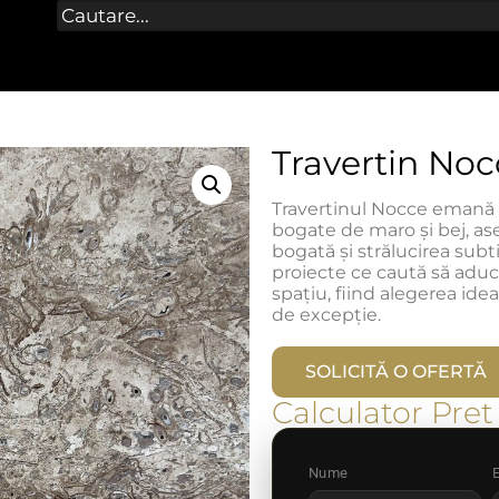
Travertin Noc
Travertinul Nocce emană o
bogate de maro și bej, ase
bogată și strălucirea subti
proiecte ce caută să aduc
spațiu, fiind alegerea ide
de excepție.
SOLICITĂ O OFERTĂ
Calculator Pret
Nume