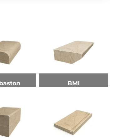
baston
BMI