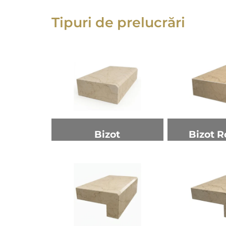
Tipuri de prelucrări
Bizot
Bizot R