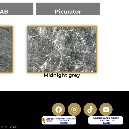
AB
Picurator
Midnight grey
 rezervate.