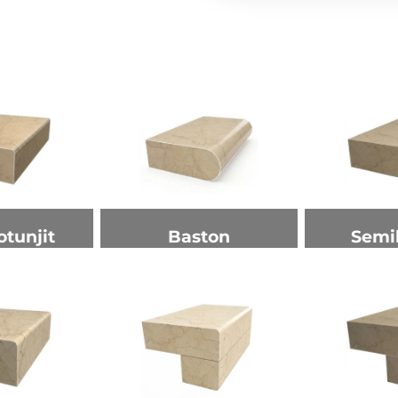
otunjit
Baston
Semi