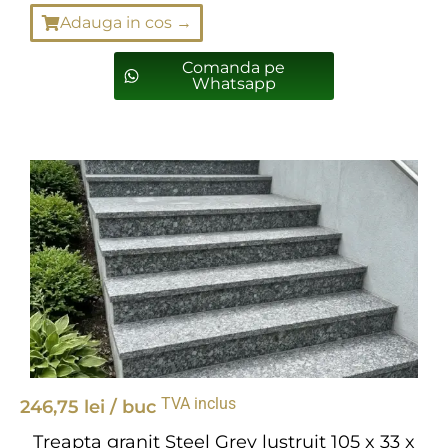
Adauga in cos →
Comanda pe
Whatsapp
TVA inclus
246,75
lei
/ buc
Treapta granit Steel Grey lustruit 105 x 33 x