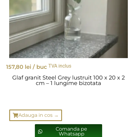
TVA inclus
157,80
lei
/ buc
Glaf granit Steel Grey lustruit 100 x 20 x 2
cm – 1 lungime bizotata
Adauga in cos →
Comanda pe
Whatsapp