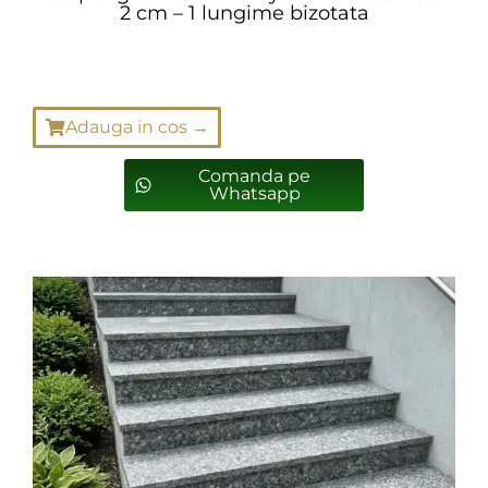
2 cm – 1 lungime bizotata
Scrieti-ne pe Whatsapp!
Ne gasiti pe Facebook
Suntem la un apel distan
Adauga in cos →
Cereti o oferta!
Comanda pe
Whatsapp