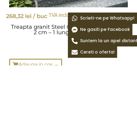
TVA inclus
268,32
lei
/ buc
Treapta granit Steel Grey lustruit 115 x 33 x
2 cm – 1 lungime bizotata
Adauga in cos →
Comanda pe
Whatsapp