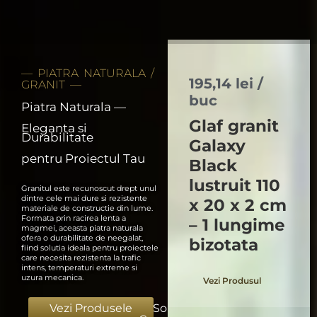
—
PIATRA NATURALA
/
150,20
lei
/
GRANIT —
buc
Piatra Naturala —
Glaf granit
Eleganta si
Durabilitate
Steel Grey
pentru Proiectul Tau
periat 100 x
20 x 2 cm –
Granitul este recunoscut drept unul
dintre cele mai dure si rezistente
1 lungime
materiale de constructie din lume.
Formata prin racirea lenta a
bizotata
magmei, aceasta piatra naturala
ofera o durabilitate de neegalat,
fiind solutia ideala pentru proiectele
care necesita rezistenta la trafic
Vezi Produsul
intens, temperaturi extreme si
uzura mecanica.
Vezi Produsele
Solicita